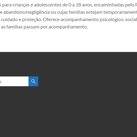
para crianças e adolescentes de 0 a 18 anos, encaminhadas pelo P
e abandono/negligência ou cujas famílias estejam temporariament
 cuidado e proteção. Oferece acompanhamento psicológico, social
 as famílias passam por acompanhamento.