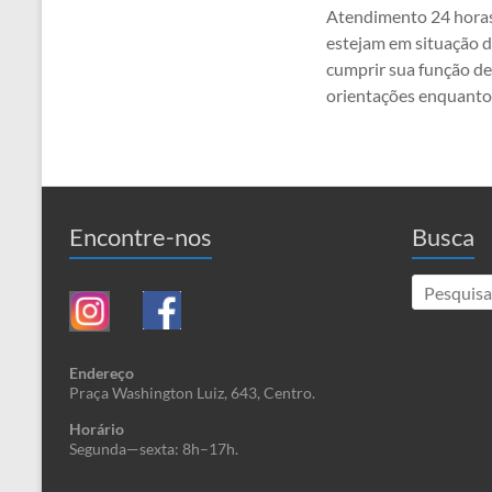
Atendimento 24 horas 
estejam em situação d
cumprir sua função de
orientações enquanto
Encontre-nos
Busca
Endereço
Praça Washington Luiz, 643, Centro.
Horário
Segunda—sexta: 8h–17h.