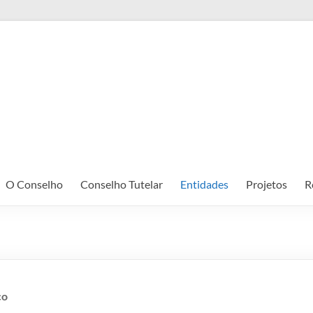
Direitos das Crianças e Adoelscentes
O Conselho
Conselho Tutelar
Entidades
Projetos
R
co