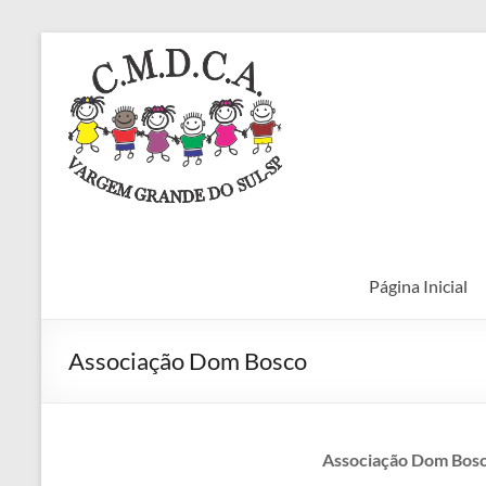
Pular
para
CMDCA
Conselho Municipal dos 
o
conteúdo
Página Inicial
Associação Dom Bosco
Associação Dom Bos