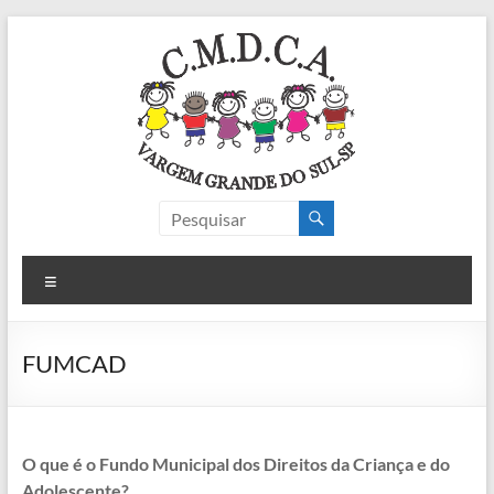
Pular
para
o
conteúdo
CMDCA
Conselho Municipal dos Direitos das Crianças e Adoelscentes
Menu
FUMCAD
O que é o Fundo Municipal dos Direitos da Criança e do
Adolescente?